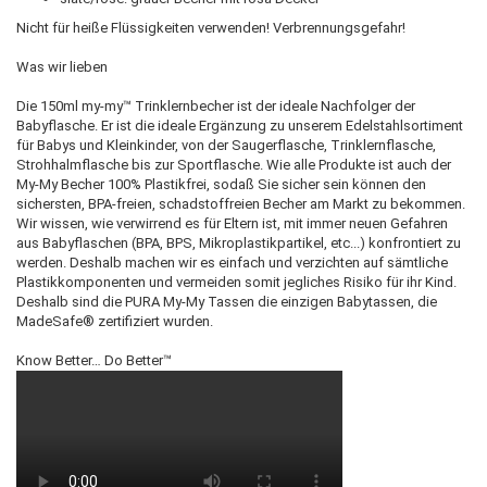
Nicht für heiße Flüssigkeiten verwenden! Verbrennungsgefahr!
Was wir lieben
Die 150ml my-my™ Trinklernbecher ist der ideale Nachfolger der
Babyflasche. Er ist die ideale Ergänzung zu unserem Edelstahlsortiment
für Babys und Kleinkinder, von der Saugerflasche, Trinklernflasche,
Strohhalmflasche bis zur Sportflasche. Wie alle Produkte ist auch der
My-My Becher 100% Plastikfrei, sodaß Sie sicher sein können den
sichersten, BPA-freien, schadstoffreien Becher am Markt zu bekommen.
Wir wissen, wie verwirrend es für Eltern ist, mit immer neuen Gefahren
aus Babyflaschen (BPA, BPS, Mikroplastikpartikel, etc...) konfrontiert zu
werden. Deshalb machen wir es einfach und verzichten auf sämtliche
Plastikkomponenten und vermeiden somit jegliches Risiko für ihr Kind.
Deshalb sind die PURA My-My Tassen die einzigen Babytassen, die
MadeSafe® zertifiziert wurden.
Know Better… Do Better™