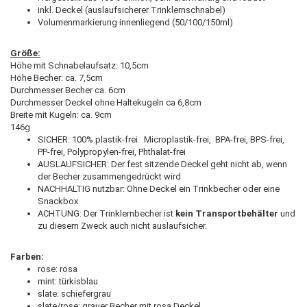
inkl. Deckel (auslaufsicherer Trinklernschnabel)
Volumenmarkierung innenliegend (50/100/150ml)
Größe:
Höhe mit Schnabelaufsatz: 10,5cm
Höhe Becher: ca. 7,5cm
Durchmesser Becher ca. 6cm
Durchmesser Deckel ohne Haltekugeln ca 6,8cm
Breite mit Kugeln: ca. 9cm
146g
SICHER: 100% plastik-frei. Microplastik-frei, BPA-frei, BPS-frei,
PP-frei, Polypropylen-frei, Phthalat-frei
AUSLAUFSICHER: Der fest sitzende Deckel geht nicht ab, wenn
der Becher zusammengedrückt wird
NACHHALTIG nutzbar: Ohne Deckel ein Trinkbecher oder eine
Snackbox
ACHTUNG: Der Trinklernbecher ist
kein Transportbehälter
und
zu diesem Zweck auch nicht auslaufsicher.
Farben:
rose: rosa
mint: türkisblau
slate: schiefergrau
slate/rose: grauer Becher mit rosa Deckel