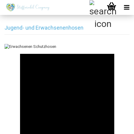
Jugend- und Erwachsenenhosen