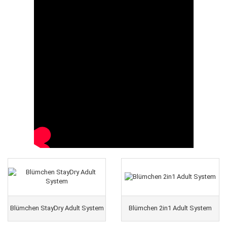
Blümchen StayDry Adult System
Blümchen 2in1 Adult System