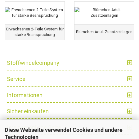
Erwachsenen 2-Teile System für
Blümchen Adult Zusatzeinlagen
starke Beanspruchung
Stoffwindelcompany
Service
Informationen
Sicher einkaufen
Ihre persönliche Seite
Diese Webseite verwendet Cookies und andere
Technologien