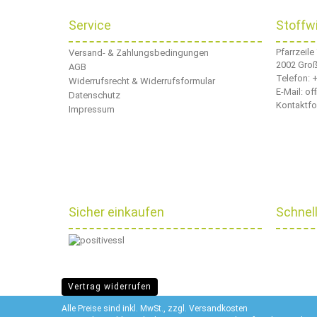
Service
Stoffw
Pfarrzeile
Versand- & Zahlungsbedingungen
2002 Gro
AGB
Telefon:
+
Widerrufsrecht & Widerrufsformular
E-Mail: o
Datenschutz
Kontaktfo
Impressum
Sicher einkaufen
Schnel
Vertrag widerrufen
Alle Preise sind inkl. MwSt., zzgl.
Versandkosten