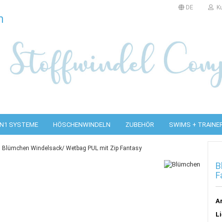
DE
Ku
e...
IN1 SYSTEME
HÖSCHENWINDELN
ZUBEHÖR
SWIMS + TRAINE
Blümchen Windelsack/ Wetbag PUL mit Zip Fantasy
B
2in1 Saugeinlagen
Papiervlies
F
refold Überhosen
2in1 Hosen
Bambus/ Baumwoll
Saugeinlagen
refolds + Mullwindeln
2in1 Pakete
Hanfeinlagen
augeinlagen für Prefoldhosen
Ar
Mikrofaser-Saugeinlagen
omplettpakete
Li
Trockeneinlagen