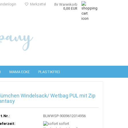
ndenlogin
Merkzettel
Ihr Warenkorb
0,00 EUR
R
MAMA ECKE
PLASTIKFREI
lümchen Windelsack/ Wetbag PUL mit Zip
PUL Überhosen
Flaschen
Wasch- und Pflegemittel
antasy
Wollüberhosen
PURA Zubehör + Sauger
Reinigungstücher
t.Nr.:
BLWWSP-9009612014956
eferzeit:
sofort