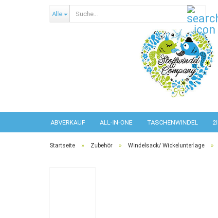
Such
Alle
ABVERKAUF
ALL-IN-ONE
TASCHENWINDEL
2
ERWACHSENEN SCHUTZHOSEN
»
»
»
Startseite
Zubehör
Windelsack/ Wickelunterlage
P
P
S
K