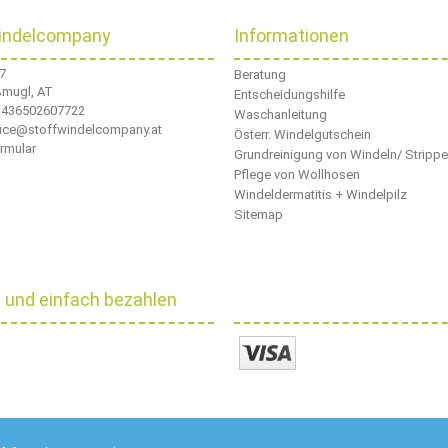
indelcompany
Informationen
 7
Beratung
ßmugl, AT
Entscheidungshilfe
436502607722
Waschanleitung
ffice@stoffwindelcompany.at
Österr. Windelgutschein
rmular
Grundreinigung von Windeln/ Stripp
Pflege von Wollhosen
Windeldermatitis + Windelpilz
Sitemap
l und einfach bezahlen