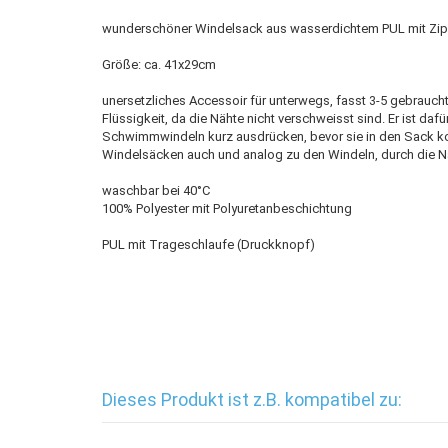
wunderschöner Windelsack aus wasserdichtem PUL mit Zip
Größe: ca. 41x29cm
unersetzliches Accessoir für unterwegs, fasst 3-5 gebrauch
Flüssigkeit, da die Nähte nicht verschweisst sind. Er ist da
Schwimmwindeln kurz ausdrücken, bevor sie in den Sack kom
Windelsäcken auch und analog zu den Windeln, durch die N
waschbar bei 40°C
100% Polyester mit Polyuretanbeschichtung
PUL mit Trageschlaufe (Druckknopf)
Dieses Produkt ist z.B. kompatibel zu: