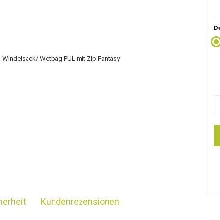
D
herheit
Kundenrezensionen