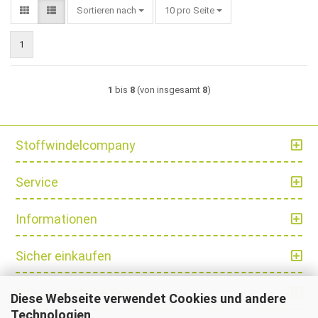
Sortieren nach
pro Seite
Sortieren nach
10 pro Seite
1
1
bis
8
(von insgesamt
8
)
Stoffwindelcompany
Service
Informationen
Sicher einkaufen
Ihre persönliche Seite
Diese Webseite verwendet Cookies und andere
Technologien