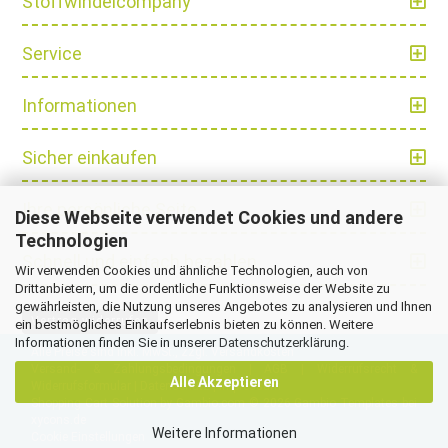
Stoffwindelcompany
Service
Informationen
Sicher einkaufen
Ihre persönliche Seite
Diese Webseite verwendet Cookies und andere
Technologien
Schnell und einfach bezahlen
Wir verwenden Cookies und ähnliche Technologien, auch von
Drittanbietern, um die ordentliche Funktionsweise der Website zu
gewährleisten, die Nutzung unseres Angebotes zu analysieren und Ihnen
Vertrag widerrufen
ein bestmögliches Einkaufserlebnis bieten zu können. Weitere
Informationen finden Sie in unserer
Datenschutzerklärung
.
Alle Preise sind inkl. MwSt., zzgl.
Versandkosten
Versand- & Zahlungsbedingungen
|
AGB
|
Widerrufsrecht &
Alle Akzeptieren
Widerrufsformular
|
Datenschutz
|
Impressum
Shopping Cart Solution
by Gambio.com © 2026 Gambio Templates bei
xycons.de
Weitere Informationen
Cookie Einstellungen