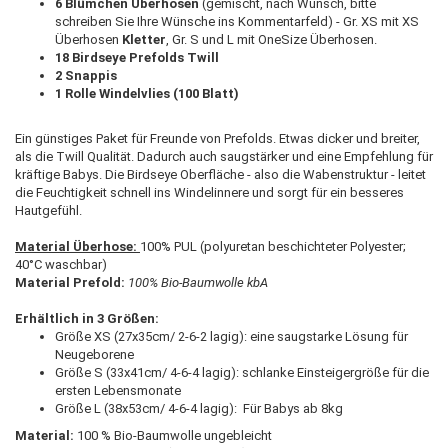
6 Blümchen Überhosen
(gemischt, nach Wunsch, bitte
schreiben Sie Ihre Wünsche ins Kommentarfeld) - Gr. XS mit XS
Überhosen
Kletter
, Gr. S und L mit OneSize Überhosen.
18 Birdseye Prefolds Twill
2 Snappis
1 Rolle Windelvlies (100 Blatt)
Ein günstiges Paket für Freunde von Prefolds. Etwas dicker und breiter,
als die Twill Qualität. Dadurch auch saugstärker und eine Empfehlung für
kräftige Babys. Die Birdseye Oberfläche - also die Wabenstruktur - leitet
die Feuchtigkeit schnell ins Windelinnere und sorgt für ein besseres
Hautgefühl.
Material Überhose:
100% PUL (polyuretan beschichteter Polyester;
40°C waschbar)
Material Prefold:
100% Bio-Baumwolle kbA
Erhältlich in 3 Größen:
Größe XS (27x35cm/ 2-6-2 lagig): eine saugstarke Lösung für
Neugeborene
Größe S (33x41cm/ 4-6-4 lagig): schlanke Einsteigergröße für die
ersten Lebensmonate
Größe L (38x53cm/ 4-6-4 lagig): Für Babys ab 8kg
Material:
100 % Bio-Baumwolle ungebleicht