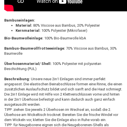
Bambuseinlagen:
Material:
80% Viscose aus Bambus, 20% Polyester
Kernmaterial:
100% Polyester (Mikrofaser)
Bio-Baumwolleinlage:
100% Bio-Baumwolle kbA
Bambus-Baumwollfrotteeeinlage:
70% Viscose aus Bambus, 30%
Baumwolle
Überhosenmaterial/ Shell:
100% Polyester mit polyuretan
Beschichtung (PUL)
Beschreibung:
Unsere neue 2in1 Einlagen sind immer perfekt
angepasst. Die elastischen Beinabschlüsse formen eine Rinne, die einen
zusätzlichen Auslaufschutz bildet und sich sanft and die Haut schmiegt.
Die 2in1 Einlage wird mit Hilfe von 2 Klettverschlüssen vorne und hinten
in der 2in1 Überhose befestigt und kann dadurch auch ganz einfach
ausgetauscht werden.
TIPP: ziehen Sie jeweils 2 Überhosen im Wechsel an, sodaß die 2.
Überhose am Wickeltisch trocknet. Bereiten Sie die frische Windel vor
dem Wickeln vor, kletten Sie die Einlage also in Ruhe vorab ein.
TIPP: für Neugeborene eignen sich die Neugeborenen-Shells als