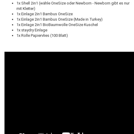
1x Shell 2in1 (wähle OneSize oder Newborn - Newborn gibt es nur
mit Kletter)
1x Einlage 2in1 Bambus OneSize
1x Einlage 2in1 Bambus OneSize (Made in Turkey)
1x Einlage 2in1 BioBaumwolle OneSize Kuschel
1x staydry Einlage
1x Rolle Papiervlies (100 Blatt)