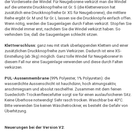
der Vorderseite der Windel. Für Neugeborene verkürzt man die Windel
auf die unterste Druckknopfreihe ist Gr. S (die Kletterversion hat
zusätzlich eine Druckknopfreihe Gr. XS für Neugeborene), die mittlere
Reihe ergibt Gr. M und für Gr. L lassen sie die Druckknöpfe einfach offen.
Wenn nötig, werden die Saugeinlagen durch Falten verkürzt. Stopfen Sie
die Windel immer erst, nachdem Sie die Windel verkürzt haben. So
verhindern Sie, daß die Saugeinlagen schlecht sitzen.
Klettverschluss:
ganz neu mit stark überlappenden Klettern und einer
zusätzlichen Druckknopfreihe zum Verkürzen. Dadurch ist eine XS-
Einstellung (ab 3kg) möglich. Ganz tolle Windel für Neugeborene! In
diesem Fall nur eine Saugeinlage verwenden und diese durch Falten
verkürzen.
PUL-Aussenmembrane
(99% Polyester, 1% Polyuretan): die
wasserdichte Aussenschicht ist hauchdünn, hoch atmungsaktiv,
anschmiegsam und absolut raschelfrei. Zusammen mit dem feinen
Suedecloth-Trockenfleecefutter sorgt sie für einen auslaufsicheren Sitz.
Keine Überhose notwendig! Sehr rasch trocken. Waschbar bei 40°C.
Bitte verwenden Sie keinen Wäschetrockner, es besteht die Gefahr von
Überhitzung.
Neuerungen bei der Version V2: