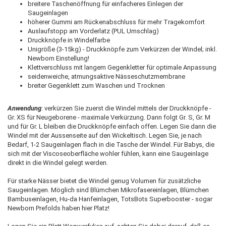
breitere Taschenöffnung für einfacheres Einlegen der
Saugeinlagen
höherer Gummi am Rückenabschluss für mehr Tragekomfort
Auslaufstopp am Vorderlatz (PUL Umschlag)
Druckknöpfe in Windelfarbe
Unigröße (3-15kg) - Druckknöpfe zum Verkürzen der Windel; inkl.
Newborn Einstellung!
Klettverschluss mit langem Gegenkletter für optimale Anpassung
seidenweiche, atmungsaktive Nässeschutzmembrane
breiter Gegenklett zum Waschen und Trocknen
Anwendung
: verkürzen Sie zuerst die Windel mittels der Druckknöpfe -
Gr. XS für Neugeborene - maximale Verkürzung. Dann folgt Gr. S, Gr. M
und für Gr. L bleiben die Druckknöpfe einfach offen. Legen Sie dann die
Windel mit der Aussenseite auf den Wickeltisch. Legen Sie, je nach
Bedarf, 1-2 Saugeinlagen flach in die Tasche der Windel. Für Babys, die
sich mit der Viscoseoberfläche wohler fühlen, kann eine Saugeinlage
direkt in die Windel gelegt werden.
Für starke Nässer bietet die Windel genug Volumen für zusätzliche
Saugeinlagen. Möglich sind Blümchen Mikrofasereinlagen, Blümchen
Bambuseinlagen, Hu-da Hanfeinlagen, TotsBots Superbooster - sogar
Newborn Prefolds haben hier Platz!