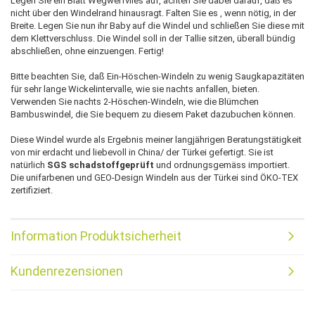
Legen Sie ein Blatt Wegwerfvlies auf, achten Sie dabei darauf, daß es
nicht über den Windelrand hinausragt. Falten Sie es , wenn nötig, in der
Breite. Legen Sie nun ihr Baby auf die Windel und schließen Sie diese mit
dem Klettverschluss. Die Windel soll in der Tallie sitzen, überall bündig
abschließen, ohne einzuengen. Fertig!
Bitte beachten Sie, daß Ein-Höschen-Windeln zu wenig Saugkapazitäten
für sehr lange Wickelintervalle, wie sie nachts anfallen, bieten.
Verwenden Sie nachts 2-Höschen-Windeln, wie die Blümchen
Bambuswindel, die Sie bequem zu diesem Paket dazubuchen können.
Diese Windel wurde als Ergebnis meiner langjährigen Beratungstätigkeit
von mir erdacht und liebevoll in China/ der Türkei gefertigt. Sie ist
natürlich
SGS schadstoffgeprüft
und ordnungsgemäss importiert.
Die unifarbenen und GEO-Design Windeln aus der Türkei sind ÖKO-TEX
zertifiziert.
Information Produktsicherheit
Kundenrezensionen