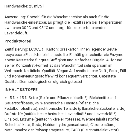
Handwäsche: 25 ml/5 l
Anwendung: Sowohl für die Waschmaschine als auch für die
Handwäsche einsetzbar. Es pflegt die Textilfasern bei Temperaturen
zwischen 30 °C und 95 °C und sorgt für einen erfrischenden
Lavendelduft.
Produktvorteil
Zertifizierung: ECOCERT Karton: Graskarton, innenliegender Beutel:
recyclebare Plastikfolie Inhaltsstoffe: Enthält gentechnikfreie Enzyme
sowie Reisstärke für gute Griffigkeit und einfaches Bügeln. Aufgrund
seiner Konzentrat-Formel ist das Waschmittel sehr sparsam im
Verbrauch. Natürliche Qualität: Vegan Auf synthetische Duft-, Farb-, Füll-
und Konservierungsstoffe wird konsequent verzichtet. Getestete
Qualität: Dermatologisch erfolgreich getestet
INHALTSSTOFFE
>= 5 % < 15 % Seife (Seife und Pflanzenölseife*), Bleichmittel auf
Sauerstoffbasis, <5 % anionische Tenside (pflanzliche
Fettalkoholsulfate), nichtionische Tenside (pflanzliche Zuckertenside),
Duftstoffe (natürliches etherisches Lavandinöl* und Lavendelöl*),
Linalool, Enzyme (gentechnikfreie Protease). Weitere Inhaltsstoffe:
Schichtsilikate, Soda, Natriumhydrogencarbonat, Citronensäure,
Natriumsalze der Polyasparaginsäure, TAED (Bleichmittelaktivator),