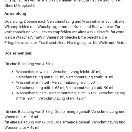
und optischen Aufhellern. Das garantiert eine gute Hautverträglichkeit.
Ohne Mikroplastik.
Anwendung
Dosierung: Dosiere nach Verschmutzung und Wasserhärte laut Tabelle.
Wir empfehlen das Waschprogramm für Koch- und Buntwäsche. Zur
Vorbehandlung von Flecken empfehlen wir AlmaWin Gallseife; für extra
weiße Wäsche AlmaWin Sauerstoffbleiche Bitte beachte die
Pflegehinweise des Textilherstellers. Nicht geeignet für Wolle und Seide.
Dosiermengen:
für eine Beladung von 4-5 kg:
Wasserhärte: weich - Verschmutzung leicht: 40 ml,
Verschmutzung mittel: 55 ml, Verschmutzung stark: 70 ml
Wasserhärte: mittel - Verschmutzung leicht: 50 ml,
Verschmutzung mittel: 65 ml, Verschmutzung stark: 90 ml
Wasserhärte: hart - Verschmutzung leicht: 60 ml, Verschmutzung
mittel: 90 ml, Verschmutzung stark: 120 ml
für eine Beladung von 2-3 kg: Dosiermenge gemäß Verschmutzung und
Wasserhärte - 15 ml
für eine Beladung von 6-8 kg: Dosiermenge gemäß Verschmutzung und
Wasserhärte + 45 ml