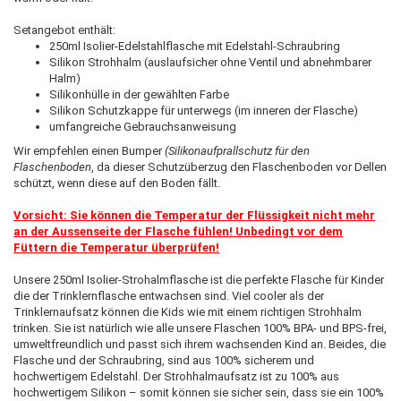
Setangebot enthält:
250ml Isolier-Edelstahlflasche mit Edelstahl-Schraubring
Silikon Strohhalm (auslaufsicher ohne Ventil und abnehmbarer
Halm)
Silikonhülle in der gewählten Farbe
Silikon Schutzkappe für unterwegs (im inneren der Flasche)
umfangreiche Gebrauchsanweisung
Wir empfehlen einen
Bumper
(Silikonaufprallschutz für den
Flaschenboden
, da dieser Schutzüberzug den Flaschenboden vor Dellen
schützt, wenn diese auf den Boden fällt.
Vorsicht: Sie können die Temperatur der Flüssigkeit nicht mehr
an der Aussenseite der Flasche fühlen! Unbedingt vor dem
Füttern die Temperatur überprüfen!
Unsere 250ml Isolier-Strohalmflasche ist die perfekte Flasche für Kinder
die der Trinklernflasche entwachsen sind. Viel cooler als der
Trinklernaufsatz können die Kids wie mit einem richtigen Strohhalm
trinken. Sie ist natürlich wie alle unsere Flaschen 100% BPA- und BPS-frei,
umweltfreundlich und passt sich ihrem wachsenden Kind an. Beides, die
Flasche und der Schraubring, sind aus 100% sicherem und
hochwertigem Edelstahl. Der Strohhalmaufsatz ist zu 100% aus
hochwertigem Silikon – somit können sie sicher sein, dass sie ein 100%