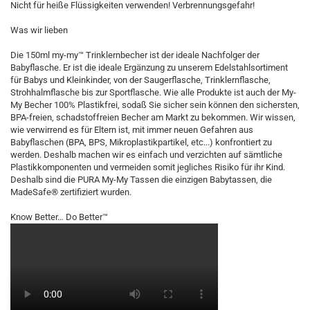
Nicht für heiße Flüssigkeiten verwenden! Verbrennungsgefahr!
Was wir lieben
Die 150ml my-my™ Trinklernbecher ist der ideale Nachfolger der
Babyflasche. Er ist die ideale Ergänzung zu unserem Edelstahlsortiment
für Babys und Kleinkinder, von der Saugerflasche, Trinklernflasche,
Strohhalmflasche bis zur Sportflasche. Wie alle Produkte ist auch der My-
My Becher 100% Plastikfrei, sodaß Sie sicher sein können den sichersten,
BPA-freien, schadstoffreien Becher am Markt zu bekommen. Wir wissen,
wie verwirrend es für Eltern ist, mit immer neuen Gefahren aus
Babyflaschen (BPA, BPS, Mikroplastikpartikel, etc...) konfrontiert zu
werden. Deshalb machen wir es einfach und verzichten auf sämtliche
Plastikkomponenten und vermeiden somit jegliches Risiko für ihr Kind.
Deshalb sind die PURA My-My Tassen die einzigen Babytassen, die
MadeSafe® zertifiziert wurden.
Know Better… Do Better™