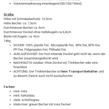
Volumenmarkierung innenliegend (50/100/150ml)
Größe:
Höhe mit Schnabelaufsatz: 10,5cm
Höhe Becher: ca. 7,5cm
Durchmesser Becher ca. 6cm
Durchmesser Deckel ohne Haltekugeln ca 6,8cm
Breite mit Kugeln: ca. 9cm
146g
SICHER: 100% plastik-frei. Microplastik-frei, BPA-frei, BPS-frei,
PP-frei, Polypropylen-frei, Phthalat-frei
AUSLAUFSICHER: Der fest sitzende Deckel geht nicht ab, wenn der
Becher zusammengedrückt wird
NACHHALTIG nutzbar: Ohne Deckel ein Trinkbecher oder eine
Snackbox
ACHTUNG: Der Trinklernbecher ist
kein Transportbehälter
und
zu diesem Zweck auch nicht auslaufsicher.
Farben:
rose: rosa
mint: türkisblau
slate: schiefergrau
slate/rose: grauer Becher mit rosa Deckel