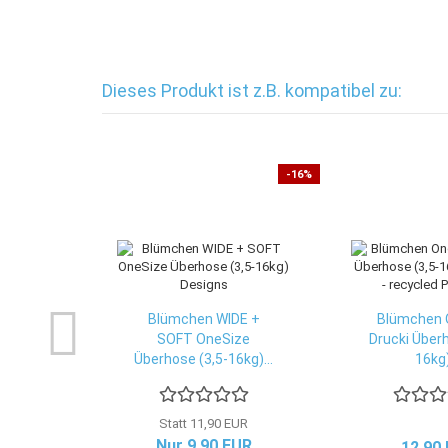
Dieses Produkt ist z.B. kompatibel zu:
-16%
Blümchen WIDE +
Blümchen 
SOFT OneSize
Drucki Überh
Überhose (3,5-16kg)...
16kg)
Statt 11,90 EUR
Nur 9,90 EUR
12,90