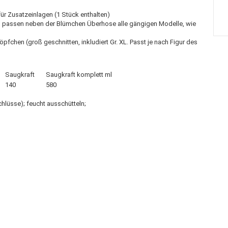
ür Zusatzeinlagen (1 Stück enthalten)
s passen neben der Blümchen Überhose alle gängigen Modelle, wie
fchen (groß geschnitten, inkludiert Gr. XL. Passt je nach Figur des
Saugkraft
Saugkraft komplett ml
140
580
hlüsse); feucht ausschütteln;