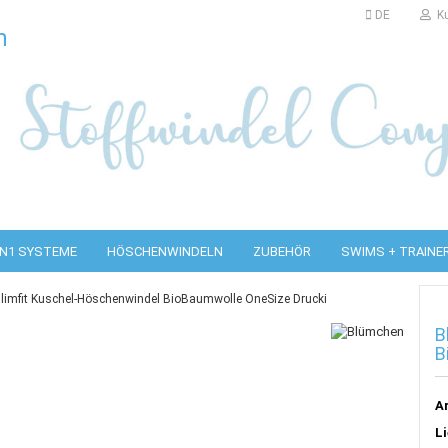
DE
Ku
e...
IN1 SYSTEME
HÖSCHENWINDELN
ZUBEHÖR
SWIMS + TRAINE
limfit Kuschel-Höschenwindel BioBaumwolle OneSize Drucki
B
2in1 Saugeinlagen
Papiervlies
B
refold Überhosen
2in1 Hosen
Bambus/ Baumwoll
Saugeinlagen
refolds + Mullwindeln
2in1 Pakete
Hanfeinlagen
augeinlagen für Prefoldhosen
Ar
Mikrofaser-Saugeinlagen
omplettpakete
Li
Trockeneinlagen