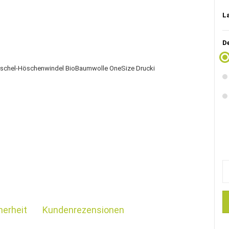
L
D
herheit
Kundenrezensionen