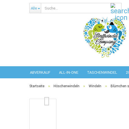
Such
Alle
ABVERKAUF
ALL-IN-ONE
TASCHENWINDEL
2
ERWACHSENEN SCHUTZHOSEN
»
»
»
Startseite
Höschenwindeln
Windeln
Blümchen s
P
P
S
K