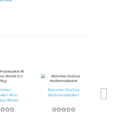
ümchen
Blümchen OneSize
aket All-in-
Nachtwindelpaket
us Windel...