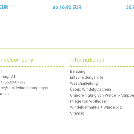
 EUR
ab 16,90 EUR
36,
indelcompany
Informationen
 7
Beratung
ßmugl, AT
Entscheidungshilfe
436502607722
Waschanleitung
ffice@stoffwindelcompany.at
Österr. Windelgutschein
rmular
Grundreinigung von Windeln/ Stripp
Pflege von Wollhosen
Windeldermatitis + Windelpilz
Sitemap