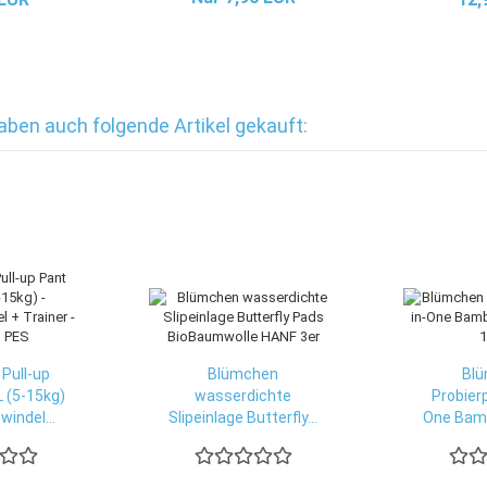
haben auch folgende Artikel gekauft:
Pull-up
Blümchen
Bl
 (5-15kg)
wasserdichte
Probierp
indel...
Slipeinlage Butterfly...
One Bamb