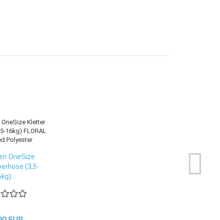
en OneSize
berhose (3,5-
kg)...
90 EUR