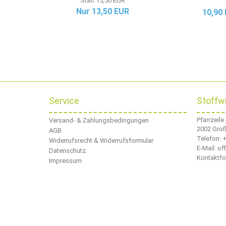
Statt 15,50 EUR
Nur 13,50 EUR
10,90
Service
Stoffw
Pfarrzeile
Versand- & Zahlungsbedingungen
2002 Gro
AGB
Telefon:
+
Widerrufsrecht & Widerrufsformular
E-Mail: o
Datenschutz
Kontaktfo
Impressum