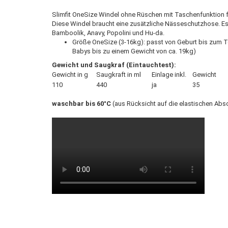
Slimfit OneSize Windel ohne Rüschen mit Taschenfunktion f
Diese Windel braucht eine zusätzliche Nässeschutzhose. E
Bamboolik, Anavy, Popolini und Hu-da.
Größe OneSize (3-16kg): passt von Geburt bis zum Töp
Babys bis zu einem Gewicht von ca. 19kg)
Gewicht und Saugkraf (Eintauchtest):
Gewicht in g
Saugkraft in ml
Einlage inkl.
Gewicht
110
440
ja
35
waschbar bis 60°C
(aus Rücksicht auf die elastischen Absc