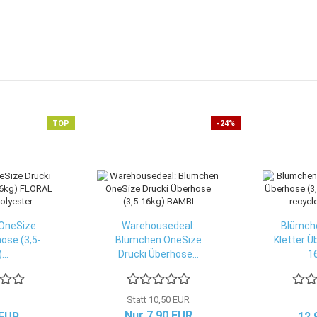
TOP
-24%
OneSize
Warehousedeal:
Blümch
ose (3,5-
Blümchen OneSize
Kletter Ü
...
Drucki Überhose...
16
Statt 10,50 EUR
Nur 7,90 EUR
 EUR
12,