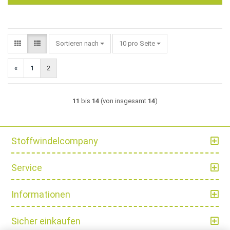
Sortieren nach
pro Seite
Sortieren nach
10 pro Seite
«
1
2
11
bis
14
(von insgesamt
14
)
Stoffwindelcompany
Service
Informationen
Sicher einkaufen