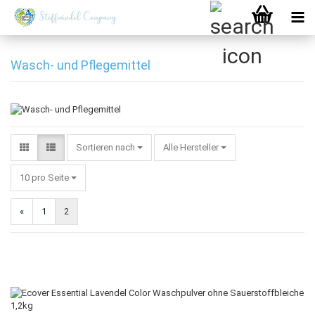
Wasch- und Pflegemittel
Sortieren nach
Sortieren nach
Alle Hersteller
pro Seite
10 pro Seite
«
1
2